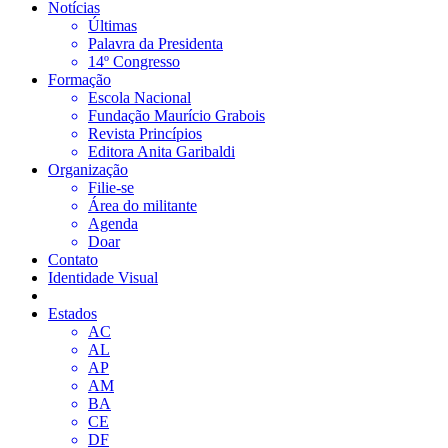
Notícias
Últimas
Palavra da Presidenta
14º Congresso
Formação
Escola Nacional
Fundação Maurício Grabois
Revista Princípios
Editora Anita Garibaldi
Organização
Filie-se
Área do militante
Agenda
Doar
Contato
Identidade Visual
Estados
AC
AL
AP
AM
BA
CE
DF