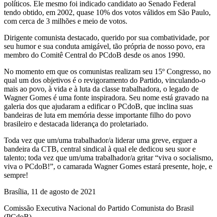
políticos. Ele mesmo foi indicado candidato ao Senado Federal
tendo obtido, em 2002, quase 10% dos votos válidos em São Paulo,
com cerca de 3 milhões e meio de votos.
Dirigente comunista destacado, querido por sua combatividade, por
seu humor e sua conduta amigável, tão própria de nosso povo, era
membro do Comitê Central do PCdoB desde os anos 1990.
No momento em que os comunistas realizam seu 15º Congresso, no
qual um dos objetivos é o revigoramento do Partido, vinculando-o
mais ao povo, à vida e à luta da classe trabalhadora, o legado de
Wagner Gomes é uma fonte inspiradora. Seu nome está gravado na
galeria dos que ajudaram a edificar o PCdoB, que inclina suas
bandeiras de luta em memória desse importante filho do povo
brasileiro e destacada liderança do proletariado.
Toda vez que um/uma trabalhador/a liderar uma greve, erguer a
bandeira da CTB, central sindical à qual ele dedicou seu suor e
talento; toda vez que um/uma trabalhador/a gritar “viva o socialismo,
viva o PCdoB!”, o camarada Wagner Gomes estará presente, hoje, e
sempre!
Brasília, 11 de agosto de 2021
Comissão Executiva Nacional do Partido Comunista do Brasil
(PCdoB)