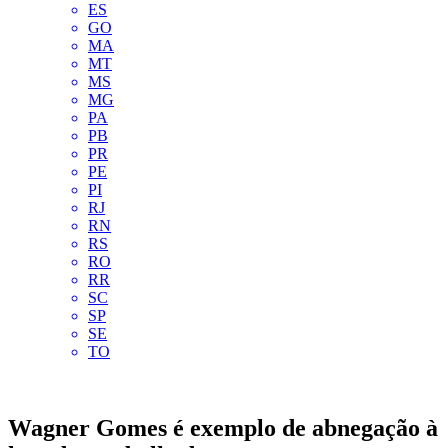
ES
GO
MA
MT
MS
MG
PA
PB
PR
PE
PI
RJ
RN
RS
RO
RR
SC
SP
SE
TO
Wagner Gomes é exemplo de abnegação à