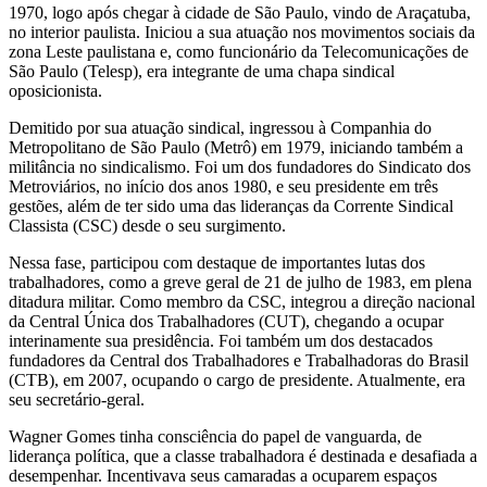
1970, logo após chegar à cidade de São Paulo, vindo de Araçatuba,
no interior paulista. Iniciou a sua atuação nos movimentos sociais da
zona Leste paulistana e, como funcionário da Telecomunicações de
São Paulo (Telesp), era integrante de uma chapa sindical
oposicionista.
Demitido por sua atuação sindical, ingressou à Companhia do
Metropolitano de São Paulo (Metrô) em 1979, iniciando também a
militância no sindicalismo. Foi um dos fundadores do Sindicato dos
Metroviários, no início dos anos 1980, e seu presidente em três
gestões, além de ter sido uma das lideranças da Corrente Sindical
Classista (CSC) desde o seu surgimento.
Nessa fase, participou com destaque de importantes lutas dos
trabalhadores, como a greve geral de 21 de julho de 1983, em plena
ditadura militar. Como membro da CSC, integrou a direção nacional
da Central Única dos Trabalhadores (CUT), chegando a ocupar
interinamente sua presidência. Foi também um dos destacados
fundadores da Central dos Trabalhadores e Trabalhadoras do Brasil
(CTB), em 2007, ocupando o cargo de presidente. Atualmente, era
seu secretário-geral.
Wagner Gomes tinha consciência do papel de vanguarda, de
liderança política, que a classe trabalhadora é destinada e desafiada a
desempenhar. Incentivava seus camaradas a ocuparem espaços