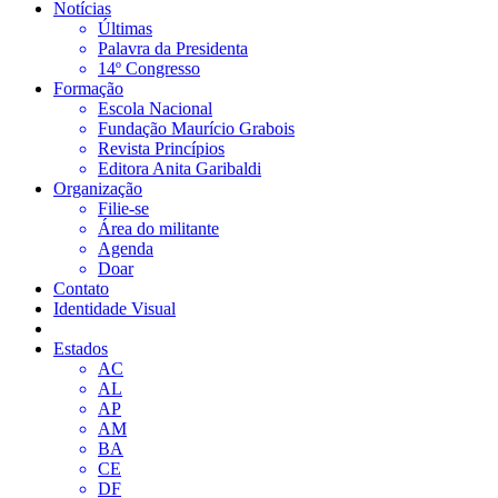
Notícias
Últimas
Palavra da Presidenta
14º Congresso
Formação
Escola Nacional
Fundação Maurício Grabois
Revista Princípios
Editora Anita Garibaldi
Organização
Filie-se
Área do militante
Agenda
Doar
Contato
Identidade Visual
Estados
AC
AL
AP
AM
BA
CE
DF