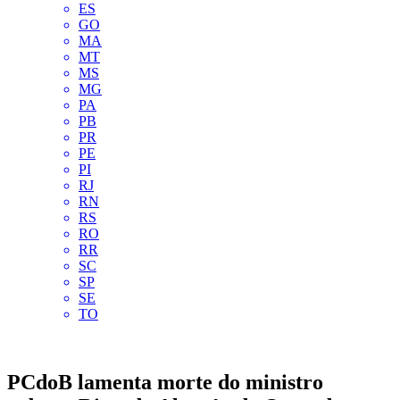
ES
GO
MA
MT
MS
MG
PA
PB
PR
PE
PI
RJ
RN
RS
RO
RR
SC
SP
SE
TO
PCdoB lamenta morte do ministro