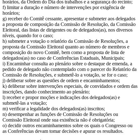
horários, da Ordem do Dia dos trabalhos e a segurança do recinto;
f) limitar a duração e número de intervenções por exigência de
horários;
g) receber do Comitê cessante, apresentar e submeter aos delegados
a proposta de composição da Comissão de Resolução, da Comissão
Eleitoral, das listas de dirigentes ou de delegados(as), nos diversos
níveis, quando for o caso;
h) submeter a votação o relatório da Comissão de Resoluções, a
proposta da Comissão Eleitoral quanto ao número de membros e
composição do novo Comitê, bem como a proposta de lista de
delegados(as) no caso de Conferências Estaduais, Municipais;
i) Encaminhar consulta ao plenário sobre o destaque de emenda, a
pedido de delegado não contemplado com o parecer do Relatório da
Comissão de Resoluções, e submetê-lo a votação, se for o caso;
j) deliberar sobre as questões de ordem e encaminhamentos;
k) deliberar sobre intervenções especiais, de convidados e ordem das
inscrições, dando conhecimento ao plenário;
l) receber e propor moções e indicações dos delegados(as) e
submetê-las a votação;
m) verificar a legalidade dos delegados(as) inscritos;
n) desempenhar as funções de Comissão de Resoluções ou
Comissão Eleitoral onde sua existência não é obrigatória;
o) decidir outros encaminhamentos sobre os quais o Congresso ou
as Conferências devam tomar decisões e apurar os resultados.