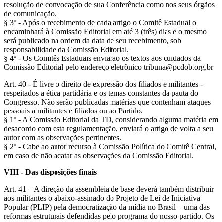
resolução de convocação de sua Conferência como nos seus órgãos
de comunicação.
§ 3º - Após o recebimento de cada artigo o Comitê Estadual o
encaminhará à Comissão Editorial em até 3 (três) dias e o mesmo
será publicado na ordem da data de seu recebimento, sob
responsabilidade da Comissão Editorial.
§ 4º - Os Comitês Estaduais enviarão os textos aos cuidados da
Comissão Editorial pelo endereço eletrônico
tribuna@pcdob.org.br
Art. 40 - É livre o direito de expressão dos filiados e militantes -
respeitados a ética partidária e os temas constantes da pauta do
Congresso. Não serão publicadas matérias que contenham ataques
pessoais a militantes e filiados ou ao Partido.
§ 1º - A Comissão Editorial da TD, considerando alguma matéria em
desacordo com esta regulamentação, enviará o artigo de volta a seu
autor com as observações pertinentes.
§ 2º - Cabe ao autor recurso à Comissão Política do Comitê Central,
em caso de não acatar as observações da Comissão Editorial.
VIII - Das disposições finais
Art. 41 – A direção da assembleia de base deverá também distribuir
aos militantes o abaixo-assinado do Projeto de Lei de Iniciativa
Popular (PLIP) pela democratização da mídia no Brasil – uma das
reformas estruturais defendidas pelo programa do nosso partido. Os