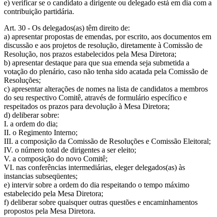
e) verificar se o candidato a dirigente ou delegado está em dia com a
contribuição partidária.
Art. 30 - Os delegados(as) têm direito de:
a) apresentar propostas de emendas, por escrito, aos documentos em
discussão e aos projetos de resolução, diretamente à Comissão de
Resolução, nos prazos estabelecidos pela Mesa Diretora;
b) apresentar destaque para que sua emenda seja submetida a
votação do plenário, caso não tenha sido acatada pela Comissão de
Resoluções;
c) apresentar alterações de nomes na lista de candidatos a membros
do seu respectivo Comitê, através de formulário específico e
respeitados os prazos para devolução à Mesa Diretora;
d) deliberar sobre:
I. a ordem do dia;
II. o Regimento Interno;
III. a composição da Comissão de Resoluções e Comissão Eleitoral;
IV. o número total de dirigentes a ser eleito;
V. a composição do novo Comitê;
VI. nas conferências intermediárias, eleger delegados(as) às
instancias subseqüentes;
e) intervir sobre a ordem do dia respeitando o tempo máximo
estabelecido pela Mesa Diretora;
f) deliberar sobre quaisquer outras questões e encaminhamentos
propostos pela Mesa Diretora.