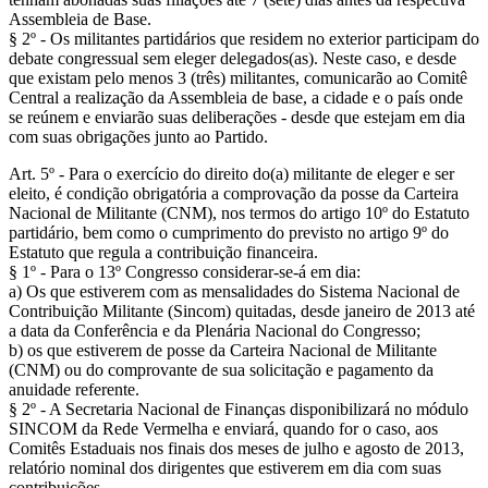
Assembleia de Base.
§ 2º - Os militantes partidários que residem no exterior participam do
debate congressual sem eleger delegados(as). Neste caso, e desde
que existam pelo menos 3 (três) militantes, comunicarão ao Comitê
Central a realização da Assembleia de base, a cidade e o país onde
se reúnem e enviarão suas deliberações - desde que estejam em dia
com suas obrigações junto ao Partido.
Art. 5º - Para o exercício do direito do(a) militante de eleger e ser
eleito, é condição obrigatória a comprovação da posse da Carteira
Nacional de Militante (CNM), nos termos do artigo 10º do Estatuto
partidário, bem como o cumprimento do previsto no artigo 9º do
Estatuto que regula a contribuição financeira.
§ 1º - Para o 13º Congresso considerar-se-á em dia:
a) Os que estiverem com as mensalidades do Sistema Nacional de
Contribuição Militante (Sincom) quitadas, desde janeiro de 2013 até
a data da Conferência e da Plenária Nacional do Congresso;
b) os que estiverem de posse da Carteira Nacional de Militante
(CNM) ou do comprovante de sua solicitação e pagamento da
anuidade referente.
§ 2º - A Secretaria Nacional de Finanças disponibilizará no módulo
SINCOM da Rede Vermelha e enviará, quando for o caso, aos
Comitês Estaduais nos finais dos meses de julho e agosto de 2013,
relatório nominal dos dirigentes que estiverem em dia com suas
contribuições.