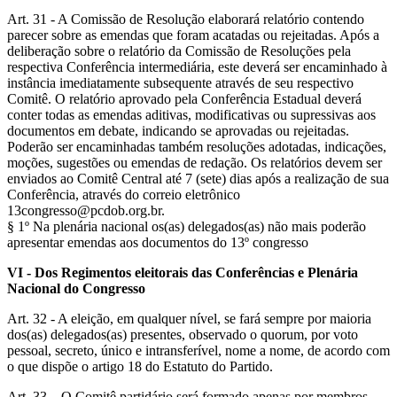
Art. 31 - A Comissão de Resolução elaborará relatório contendo
parecer sobre as emendas que foram acatadas ou rejeitadas. Após a
deliberação sobre o relatório da Comissão de Resoluções pela
respectiva Conferência intermediária, este deverá ser encaminhado à
instância imediatamente subsequente através de seu respectivo
Comitê. O relatório aprovado pela Conferência Estadual deverá
conter todas as emendas aditivas, modificativas ou supressivas aos
documentos em debate, indicando se aprovadas ou rejeitadas.
Poderão ser encaminhadas também resoluções adotadas, indicações,
moções, sugestões ou emendas de redação. Os relatórios devem ser
enviados ao Comitê Central até 7 (sete) dias após a realização de sua
Conferência, através do correio eletrônico
13congresso@pcdob.org.br
.
§ 1º Na plenária nacional os(as) delegados(as) não mais poderão
apresentar emendas aos documentos do 13º congresso
VI - Dos Regimentos eleitorais das Conferências e Plenária
Nacional do Congresso
Art. 32 - A eleição, em qualquer nível, se fará sempre por maioria
dos(as) delegados(as) presentes, observado o quorum, por voto
pessoal, secreto, único e intransferível, nome a nome, de acordo com
o que dispõe o artigo 18 do Estatuto do Partido.
Art. 33 – O Comitê partidário será formado apenas por membros