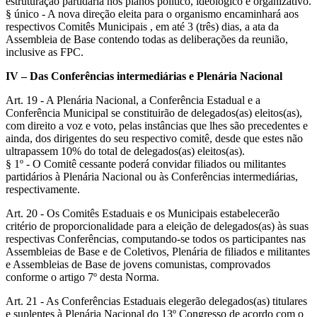
estruturação partidária nos planos político, ideológico e organizativo.
§ único - A nova direção eleita para o organismo encaminhará aos
respectivos Comitês Municipais , em até 3 (três) dias, a ata da
Assembleia de Base contendo todas as deliberações da reunião,
inclusive as FPC.
IV – Das Conferências intermediárias e Plenária Nacional
Art. 19 - A Plenária Nacional, a Conferência Estadual e a
Conferência Municipal se constituirão de delegados(as) eleitos(as),
com direito a voz e voto, pelas instâncias que lhes são precedentes e
ainda, dos dirigentes do seu respectivo comitê, desde que estes não
ultrapassem 10% do total de delegados(as) eleitos(as).
§ 1º - O Comitê cessante poderá convidar filiados ou militantes
partidários à Plenária Nacional ou às Conferências intermediárias,
respectivamente.
Art. 20 - Os Comitês Estaduais e os Municipais estabelecerão
critério de proporcionalidade para a eleição de delegados(as) às suas
respectivas Conferências, computando-se todos os participantes nas
Assembleias de Base e de Coletivos, Plenária de filiados e militantes
e Assembleias de Base de jovens comunistas, comprovados
conforme o artigo 7º desta Norma.
Art. 21 - As Conferências Estaduais elegerão delegados(as) titulares
e suplentes à Plenária Nacional do 13º Congresso de acordo com o