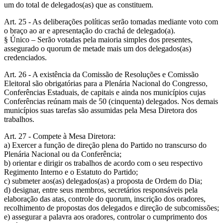
um do total de delegados(as) que as constituem.
Art. 25 - As deliberações políticas serão tomadas mediante voto com
o braço ao ar e apresentação do crachá de delegado(a).
§ Único – Serão votadas pela maioria simples dos presentes,
assegurado o quorum de metade mais um dos delegados(as)
credenciados.
Art. 26 - A existência da Comissão de Resoluções e Comissão
Eleitoral são obrigatórias para a Plenária Nacional do Congresso,
Conferências Estaduais, de capitais e ainda nos municípios cujas
Conferências reúnam mais de 50 (cinquenta) delegados. Nos demais
municípios suas tarefas são assumidas pela Mesa Diretora dos
trabalhos.
Art. 27 - Compete à Mesa Diretora:
a) Exercer a função de direção plena do Partido no transcurso do
Plenária Nacional ou da Conferência;
b) orientar e dirigir os trabalhos de acordo com o seu respectivo
Regimento Interno e o Estatuto do Partido;
c) submeter aos(as) delegados(as) a proposta de Ordem do Dia;
d) designar, entre seus membros, secretários responsáveis pela
elaboração das atas, controle do quorum, inscrição dos oradores,
recolhimento de propostas dos delegados e direção de subcomissões;
e) assegurar a palavra aos oradores, controlar o cumprimento dos