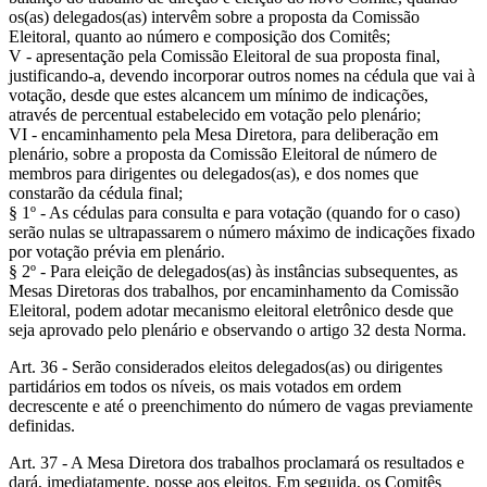
os(as) delegados(as) intervêm sobre a proposta da Comissão
Eleitoral, quanto ao número e composição dos Comitês;
V - apresentação pela Comissão Eleitoral de sua proposta final,
justificando-a, devendo incorporar outros nomes na cédula que vai à
votação, desde que estes alcancem um mínimo de indicações,
através de percentual estabelecido em votação pelo plenário;
VI - encaminhamento pela Mesa Diretora, para deliberação em
plenário, sobre a proposta da Comissão Eleitoral de número de
membros para dirigentes ou delegados(as), e dos nomes que
constarão da cédula final;
§ 1º - As cédulas para consulta e para votação (quando for o caso)
serão nulas se ultrapassarem o número máximo de indicações fixado
por votação prévia em plenário.
§ 2º - Para eleição de delegados(as) às instâncias subsequentes, as
Mesas Diretoras dos trabalhos, por encaminhamento da Comissão
Eleitoral, podem adotar mecanismo eleitoral eletrônico desde que
seja aprovado pelo plenário e observando o artigo 32 desta Norma.
Art. 36 - Serão considerados eleitos delegados(as) ou dirigentes
partidários em todos os níveis, os mais votados em ordem
decrescente e até o preenchimento do número de vagas previamente
definidas.
Art. 37 - A Mesa Diretora dos trabalhos proclamará os resultados e
dará, imediatamente, posse aos eleitos. Em seguida, os Comitês