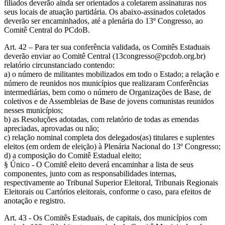
filiados deverão ainda ser orientados a coletarem assinaturas nos
seus locais de atuação partidária. Os abaixo-assinados coletados
deverão ser encaminhados, até a plenária do 13º Congresso, ao
Comitê Central do PCdoB.
Art. 42 – Para ter sua conferência validada, os Comitês Estaduais
deverão enviar ao Comitê Central (
13congresso@pcdob.org.br
)
relatório circunstanciado contendo:
a) o número de militantes mobilizados em todo o Estado; a relação e
número de reunidos nos municípios que realizaram Conferências
intermediárias, bem como o número de Organizações de Base, de
coletivos e de Assembleias de Base de jovens comunistas reunidos
nesses municípios;
b) as Resoluções adotadas, com relatório de todas as emendas
apreciadas, aprovadas ou não;
c) relação nominal completa dos delegados(as) titulares e suplentes
eleitos (em ordem de eleição) à Plenária Nacional do 13º Congresso;
d) a composição do Comitê Estadual eleito;
§ Único - O Comitê eleito deverá encaminhar a lista de seus
componentes, junto com as responsabilidades internas,
respectivamente ao Tribunal Superior Eleitoral, Tribunais Regionais
Eleitorais ou Cartórios eleitorais, conforme o caso, para efeitos de
anotação e registro.
Art. 43 - Os Comitês Estaduais, de capitais, dos municípios com