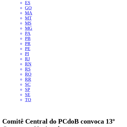
ES
GO
MA
MT
MS
MG
PA
PB
PR
PE
PI
RJ
RN
RS
RO
RR
SC
SP
SE
TO
Comitê Central do PCdoB convoca 13º