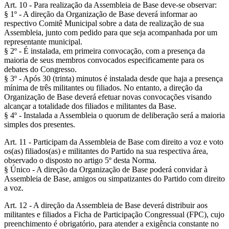
Art. 10 - Para realização da Assembleia de Base deve-se observar:
§ 1º - A direção da Organização de Base deverá informar ao
respectivo Comitê Municipal sobre a data de realização de sua
Assembleia, junto com pedido para que seja acompanhada por um
representante municipal.
§ 2º - É instalada, em primeira convocação, com a presença da
maioria de seus membros convocados especificamente para os
debates do Congresso.
§ 3º - Após 30 (trinta) minutos é instalada desde que haja a presença
mínima de três militantes ou filiados. No entanto, a direção da
Organização de Base deverá efetuar novas convocações visando
alcançar a totalidade dos filiados e militantes da Base.
§ 4º - Instalada a Assembleia o quorum de deliberação será a maioria
simples dos presentes.
Art. 11 - Participam da Assembleia de Base com direito a voz e voto
os(as) filiados(as) e militantes do Partido na sua respectiva área,
observado o disposto no artigo 5º desta Norma.
§ Único - A direção da Organização de Base poderá convidar à
Assembleia de Base, amigos ou simpatizantes do Partido com direito
a voz.
Art. 12 - A direção da Assembleia de Base deverá distribuir aos
militantes e filiados a Ficha de Participação Congressual (FPC), cujo
preenchimento é obrigatório, para atender a exigência constante no