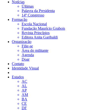
Notícias
Últimas
Palavra da Presidenta
14º Congresso
Formação
Escola Nacional
Fundação Maurício Grabois
Revista Princípios
Editora Anita Garibaldi
Organização
Filie-se
Área do militante
Agenda
Doar
Contato
Identidade Visual
Estados
AC
AL
AP
AM
BA
CE
DF