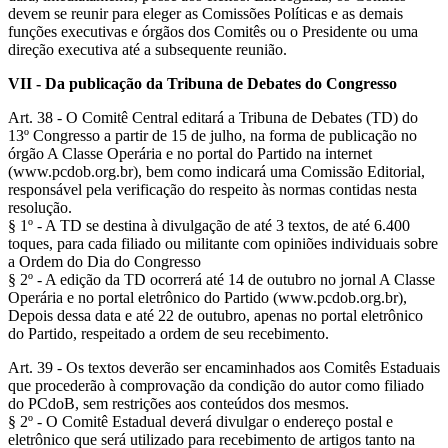
devem se reunir para eleger as Comissões Políticas e as demais
funções executivas e órgãos dos Comitês ou o Presidente ou uma
direção executiva até a subsequente reunião.
VII - Da publicação da Tribuna de Debates do Congresso
Art. 38 - O Comitê Central editará a Tribuna de Debates (TD) do
13º Congresso a partir de 15 de julho, na forma de publicação no
órgão A Classe Operária e no portal do Partido na internet
(www.pcdob.org.br), bem como indicará uma Comissão Editorial,
responsável pela verificação do respeito às normas contidas nesta
resolução.
§ 1º - A TD se destina à divulgação de até 3 textos, de até 6.400
toques, para cada filiado ou militante com opiniões individuais sobre
a Ordem do Dia do Congresso
§ 2º - A edição da TD ocorrerá até 14 de outubro no jornal A Classe
Operária e no portal eletrônico do Partido (www.pcdob.org.br),
Depois dessa data e até 22 de outubro, apenas no portal eletrônico
do Partido, respeitado a ordem de seu recebimento.
Art. 39 - Os textos deverão ser encaminhados aos Comitês Estaduais
que procederão à comprovação da condição do autor como filiado
do PCdoB, sem restrições aos conteúdos dos mesmos.
§ 2º - O Comitê Estadual deverá divulgar o endereço postal e
eletrônico que será utilizado para recebimento de artigos tanto na