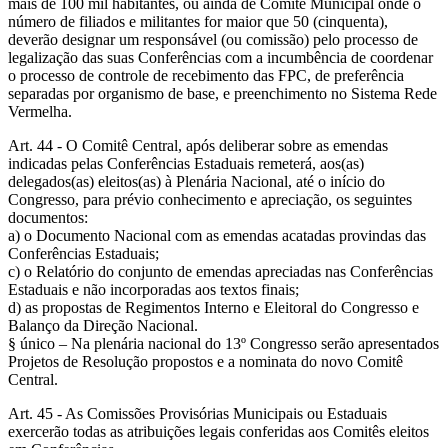
mais de 100 mil habitantes, ou ainda de Comitê Municipal onde o
número de filiados e militantes for maior que 50 (cinquenta),
deverão designar um responsável (ou comissão) pelo processo de
legalização das suas Conferências com a incumbência de coordenar
o processo de controle de recebimento das FPC, de preferência
separadas por organismo de base, e preenchimento no Sistema Rede
Vermelha.
Art. 44 - O Comitê Central, após deliberar sobre as emendas
indicadas pelas Conferências Estaduais remeterá, aos(as)
delegados(as) eleitos(as) à Plenária Nacional, até o início do
Congresso, para prévio conhecimento e apreciação, os seguintes
documentos:
a) o Documento Nacional com as emendas acatadas provindas das
Conferências Estaduais;
c) o Relatório do conjunto de emendas apreciadas nas Conferências
Estaduais e não incorporadas aos textos finais;
d) as propostas de Regimentos Interno e Eleitoral do Congresso e
Balanço da Direção Nacional.
§ único – Na plenária nacional do 13º Congresso serão apresentados
Projetos de Resolução propostos e a nominata do novo Comitê
Central.
Art. 45 - As Comissões Provisórias Municipais ou Estaduais
exercerão todas as atribuições legais conferidas aos Comitês eleitos