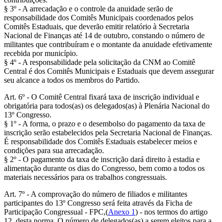
§ 3º - A arrecadação e o controle da anuidade serão de
responsabilidade dos Comitês Municipais coordenados pelos
Comitês Estaduais, que deverão emitir relatório à Secretaria
Nacional de Finanças até 14 de outubro, constando o número de
militantes que contribuíram e o montante da anuidade efetivamente
recebida por município.
§ 4º - A responsabilidade pela solicitação da CNM ao Comitê
Central é dos Comitês Municipais e Estaduais que devem assegurar
seu alcance a todos os membros do Partido.
Art. 6º - O Comitê Central fixará taxa de inscrição individual e
obrigatória para todos(as) os delegados(as) à Plenária Nacional do
13º Congresso.
§ 1º - A forma, o prazo e o desembolso do pagamento da taxa de
inscrição serão estabelecidos pela Secretaria Nacional de Finanças.
É responsabilidade dos Comitês Estaduais estabelecer meios e
condições para sua arrecadação.
§ 2º - O pagamento da taxa de inscrição dará direito à estadia e
alimentação durante os dias do Congresso, bem como a todos os
materiais necessários para os trabalhos congressuais.
Art. 7º - A comprovação do número de filiados e militantes
participantes do 13º Congresso será feita através da Ficha de
Participação Congressual - FPC,(
Anexo 1
) - nos termos do artigo
12, desta norma. O número de delegados(as) a serem eleitos para a