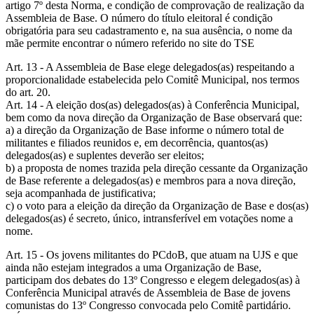
artigo 7º desta Norma, e condição de comprovação de realização da
Assembleia de Base. O número do título eleitoral é condição
obrigatória para seu cadastramento e, na sua ausência, o nome da
mãe permite encontrar o número referido no site do TSE
Art. 13 - A Assembleia de Base elege delegados(as) respeitando a
proporcionalidade estabelecida pelo Comitê Municipal, nos termos
do art. 20.
Art. 14 - A eleição dos(as) delegados(as) à Conferência Municipal,
bem como da nova direção da Organização de Base observará que:
a) a direção da Organização de Base informe o número total de
militantes e filiados reunidos e, em decorrência, quantos(as)
delegados(as) e suplentes deverão ser eleitos;
b) a proposta de nomes trazida pela direção cessante da Organização
de Base referente a delegados(as) e membros para a nova direção,
seja acompanhada de justificativa;
c) o voto para a eleição da direção da Organização de Base e dos(as)
delegados(as) é secreto, único, intransferível em votações nome a
nome.
Art. 15 - Os jovens militantes do PCdoB, que atuam na UJS e que
ainda não estejam integrados a uma Organização de Base,
participam dos debates do 13º Congresso e elegem delegados(as) à
Conferência Municipal através de Assembleia de Base de jovens
comunistas do 13º Congresso convocada pelo Comitê partidário.