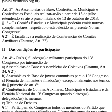
(www.vermelho.org.br).
Art. 3º - As Assembleias de Base, Conferências Municipais e
Conferências Estaduais realizar-se-ão a partir de 15 de julho
estendendo-se até o prazo máximo de 13 de outubro de 2013.
§ 1º - Os Comitês Estaduais e Municipais poderão emitir normas
complementares, respeitado o estabelecido na presente Norma
Congressual.
§ 2º - É facultativa a realização de Conferências de Comitês
Auxiliares (Estatuto, Art. 33).
II – Das condições de participação
Art. 4º - Os(As) filiados(as) e militantes participam do 13º
Congresso por intermédio de:
a) Assembleias de Base e Assembleias de Coletivos (Estatuto, Art.
34, § 2º);
b) Assembléias de Base de jovens comunistas para o 13º Congresso;
c) Plenária de militantes e filiados(as), excepcionalmente, nos termos
do § primeiro do art. 8º;
d) Conferências de Comitês Auxiliares, Municipais e Estaduais e da
Plenária Nacional do 13º Congresso quando eleitos(as)
delegados(as) às mesmas;
e) Tribuna de Debates.
§ 1º - Participam do Congresso todos os membros do Partido que
tenham abonadas suas filiações até 7 (sete) dias antes da respectiva