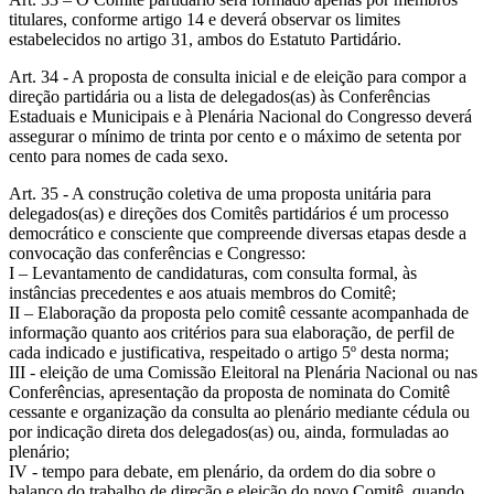
titulares, conforme artigo 14 e deverá observar os limites
estabelecidos no artigo 31, ambos do Estatuto Partidário.
Art. 34 - A proposta de consulta inicial e de eleição para compor a
direção partidária ou a lista de delegados(as) às Conferências
Estaduais e Municipais e à Plenária Nacional do Congresso deverá
assegurar o mínimo de trinta por cento e o máximo de setenta por
cento para nomes de cada sexo.
Art. 35 - A construção coletiva de uma proposta unitária para
delegados(as) e direções dos Comitês partidários é um processo
democrático e consciente que compreende diversas etapas desde a
convocação das conferências e Congresso:
I – Levantamento de candidaturas, com consulta formal, às
instâncias precedentes e aos atuais membros do Comitê;
II – Elaboração da proposta pelo comitê cessante acompanhada de
informação quanto aos critérios para sua elaboração, de perfil de
cada indicado e justificativa, respeitado o artigo 5º desta norma;
III - eleição de uma Comissão Eleitoral na Plenária Nacional ou nas
Conferências, apresentação da proposta de nominata do Comitê
cessante e organização da consulta ao plenário mediante cédula ou
por indicação direta dos delegados(as) ou, ainda, formuladas ao
plenário;
IV - tempo para debate, em plenário, da ordem do dia sobre o
balanço do trabalho de direção e eleição do novo Comitê, quando