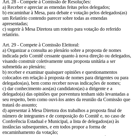
Art. 28 - Compete à Comissão de Resoluções:
a) Receber e apreciar as emendas feitas pelos delegados;
b) encaminhar à Mesa, para debate e votação pelos delegados(as)
um Relatório contendo parecer sobre todas as emendas
apresentadas;
c) sugerir à Mesa Diretora um roteiro para votação do referido
relatório.
Art. 29 - Compete à Comissão Eleitoral:
a) Organizar a consulta ao plenário sobre a proposta de nomes
indicada pelo Comitê cessante quanto à nova direção ou delegados,
visando construir coletivamente uma proposta unitária a ser
submetida ao plenário;
b) receber e examinar quaisquer opiniões e questionamentos
colocados em relação à proposta de nomes para dirigentes ou para
delegados(as), bem como receber novas indicações de nomes;
c) dar conhecimento aos(as) candidatos(as) a dirigente e a
delegado(a) das opiniões que porventura tenham sido levantadas a
seu respeito, bem como ouvi-los antes da reunião da Comissão que
tratará do assunto;
d) apresentar à Mesa Diretora dos trabalhos a proposta final de
número de integrantes e de composição do Comitê e, no caso de
Conferência Estadual e Municipal, a lista de delegados(as) às
instâncias subsequentes, e em todos propor a forma de
encaminhamento da votação;